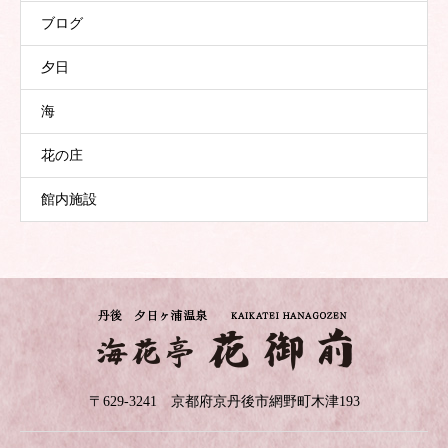
ブログ
夕日
海
花の庄
館内施設
〒629-3241 京都府京丹後市網野町木津193