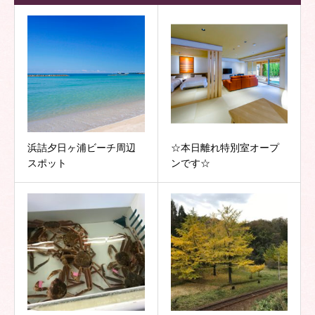
浜詰夕日ヶ浦ビーチ周辺
☆本日離れ特別室オープ
スポット
ンです☆