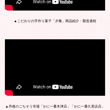
▲こだわりの手作り菓子「夕庵」商品紹介・製造過程
▲丹後のごちそう市場「かに一番木津店」「かに一番久美浜店」