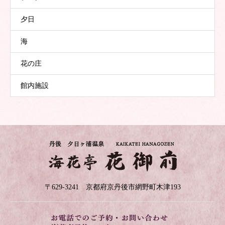
夕日
海
花の庄
館内施設
〒629-3241 京都府京丹後市網野町木津193