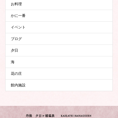
お料理
かに一番
イベント
ブログ
夕日
海
花の庄
館内施設