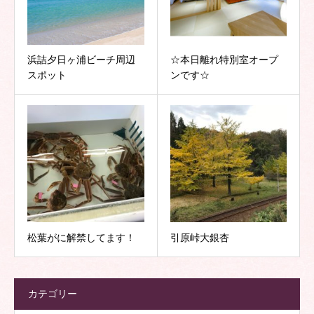
浜詰夕日ヶ浦ビーチ周辺
☆本日離れ特別室オープ
スポット
ンです☆
松葉がに解禁してます！
引原峠大銀杏
カテゴリー